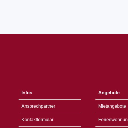
Öffnet
in
einem
neuen
Fenster
Infos
Angebote
Ansprechpartner
Mietangebote
Kontaktformular
Ferienwohnun