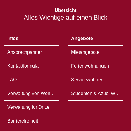
Öffnet
in
Übersicht
einem
Alles Wichtige auf einen Blick
neuen
Fenster
Infos
Angebote
Ansprechpartner
Mietangebote
Kontaktformular
Ferienwohnungen
FAQ
Servicewohnen
Verwaltung von Wohneigentum
Studenten & Azubi WG`s
Verwaltung für Dritte
Barrierefreiheit