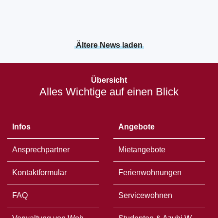
Ältere News laden
Öffnet
in
Übersicht
einem
Alles Wichtige auf einen Blick
neuen
Fenster
Infos
Angebote
Ansprechpartner
Mietangebote
Kontaktformular
Ferienwohnungen
FAQ
Servicewohnen