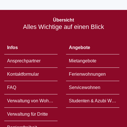
Öffnet
in
Übersicht
einem
Alles Wichtige auf einen Blick
neuen
Fenster
Infos
Angebote
Ansprechpartner
Mietangebote
Kontaktformular
Ferienwohnungen
FAQ
Servicewohnen
Verwaltung von Wohneigentum
Studenten & Azubi WG`s
Verwaltung für Dritte