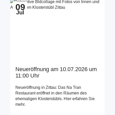
Zum Beitrag Neueröffnung am 10.07.2026 um 11:00
Zum B
09
2
Uhr
Jul
J
zum
zum
Neueröffnung am 10.07.2026 um
Ba
vorherigen
nächste
Bild
Bild
11:00 Uhr
im
im
Slider
Slider
Ba
Zi
Neueröffnung in Zittau: Das Na Tran
Ho
Restaurant eröffnet in den Räumen des
ehemaligen Klosterstübls. Hier erfahren Sie
mehr.
Me