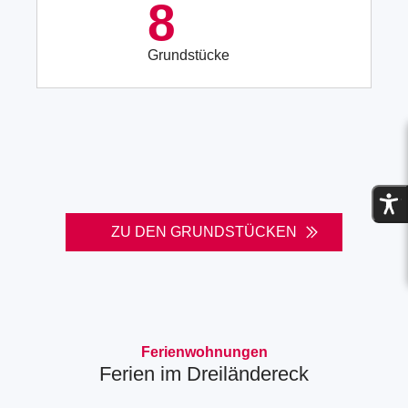
8
orherigen
zum
zum
nächste
Grundstücke
Bild
im
Slider
ZU DEN GRUNDSTÜCKEN
Ferienwohnungen
Ferien im Dreiländereck