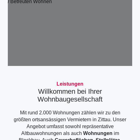
zum
zum
vorherigen
nächs
Bild
Bild
im
im
Slider
Slider
Leistungen
Willkommen bei Ihrer
Wohnbaugesellschaft
Mit rund 2.000 Wohnungen zählen wir zu den
größten ortsansässigen Vermietern in Zittau. Unser
Angebot umfasst sowohl repräsentative
Altbauwohnungen als auch
Wohnungen
im