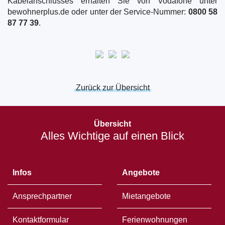
Kabelanschlusses erhalten Sie von Vodafone unter
bewohnerplus.de oder unter der Service-Nummer:
0800 58
87 77 39
.
Zurück zur Übersicht
Öffnet
in
Übersicht
einem
Alles Wichtige auf einen Blick
neuen
Fenster
Infos
Angebote
Ansprechpartner
Mietangebote
Kontaktformular
Ferienwohnungen