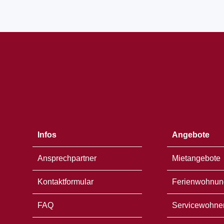
Öffnet
in
einem
neuen
Fenster
Infos
Angebote
Ansprechpartner
Mietangebote
Kontaktformular
Ferienwohnun
FAQ
Servicewohne