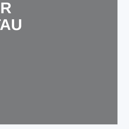
ÜR
TAU