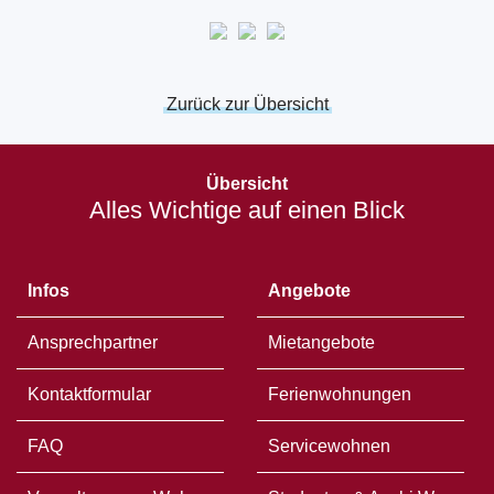
Zurück zur Übersicht
Öffnet
in
Übersicht
einem
Alles Wichtige auf einen Blick
neuen
Fenster
Infos
Angebote
Ansprechpartner
Mietangebote
Kontaktformular
Ferienwohnungen
FAQ
Servicewohnen