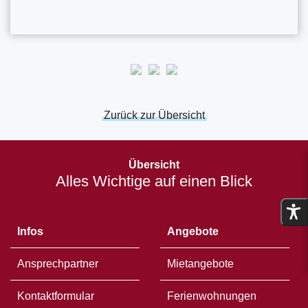
Zurück zur Übersicht
Öffnet
in
Übersicht
einem
Alles Wichtige auf einen Blick
neuen
Fenster
Infos
Angebote
Ansprechpartner
Mietangebote
Kontaktformular
Ferienwohnungen