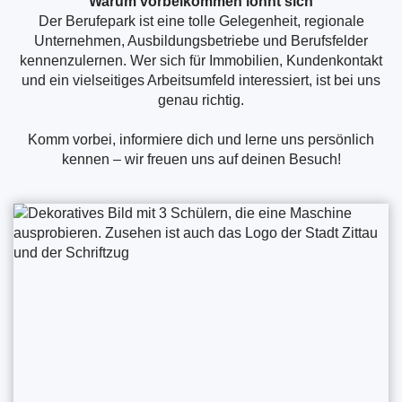
Warum vorbeikommen lohnt sich
Der Berufepark ist eine tolle Gelegenheit, regionale
Unternehmen, Ausbildungsbetriebe und Berufsfelder
kennenzulernen. Wer sich für Immobilien, Kundenkontakt
und ein vielseitiges Arbeitsumfeld interessiert, ist bei uns
genau richtig.
Komm vorbei, informiere dich und lerne uns persönlich
kennen – wir freuen uns auf deinen Besuch!
zum
z
vorherigen
n
Bild
B
im
i
Slider
S