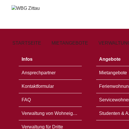
Zum
Öffnet
Inhalt
in
springen
einem
neuen
Fenster
STARTSEITE
MIETANGEBOTE
VERWALTUNG
Infos
Angebote
Ansprechpartner
Mietangebote
Kontaktformular
Ferienwohnun
FAQ
Servicewohne
Verwaltung von Wohneigentum
Studenten & A
Verwaltung für Dritte