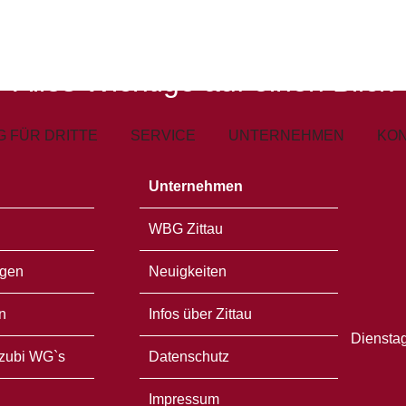
Übersicht
Alles Wichtige auf einen Blick
 FÜR DRITTE
SERVICE
UNTERNEHMEN
KO
Unternehmen
WBG Zittau
gen
Neuigkeiten
n
Infos über Zittau
Dienstag
zubi WG`s
Datenschutz
Impressum