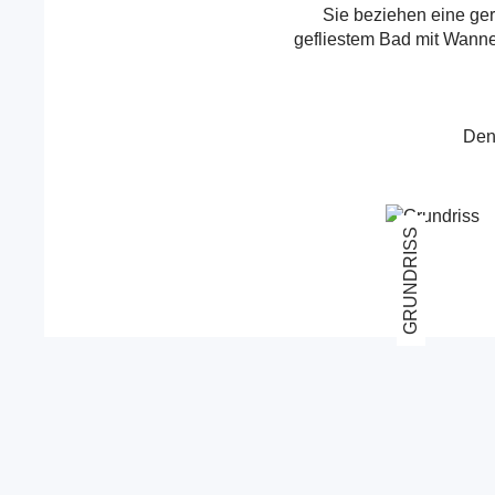
Sie beziehen eine ge
gefliestem Bad mit Wanne
Den
zum
GRUNDRISS
vorherigen
Bild
im
Slider