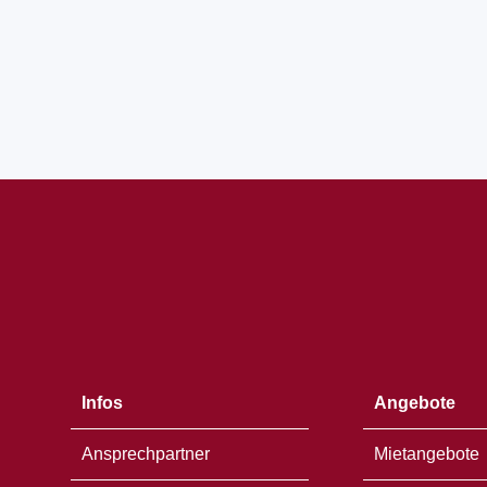
Öffnet
in
einem
neuen
Fenster
Infos
Angebote
Ansprechpartner
Mietangebote