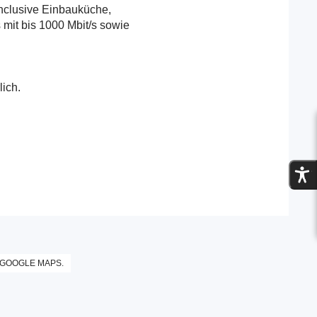
nclusive Einbauküche,
mit bis 1000 Mbit/s sowie
ich.
z
n
B
i
S
 GOOGLE MAPS.