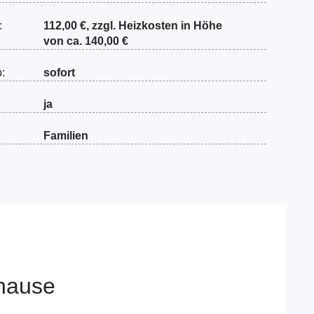
:
112,00 €, zzgl. Heizkosten in Höhe
von ca. 140,00 €
b:
sofort
ja
Familien
hause