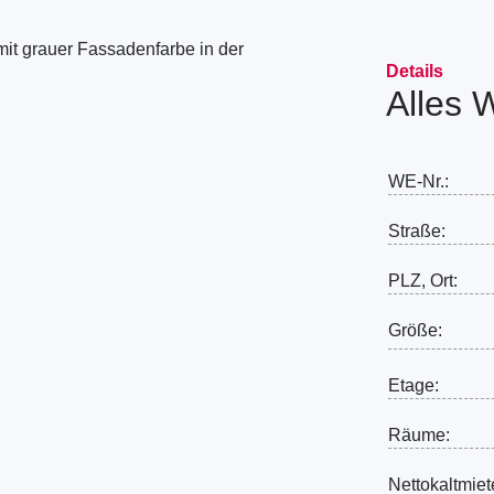
Details
Alles 
WE-Nr.:
Straße:
PLZ, Ort:
Größe:
Etage:
Räume:
Nettokaltmiet