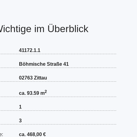
Wichtige im Überblick
41172.1.1
Böhmische Straße 41
02763 Zittau
2
ca. 93.59 m
1
3
e:
ca. 468,00 €