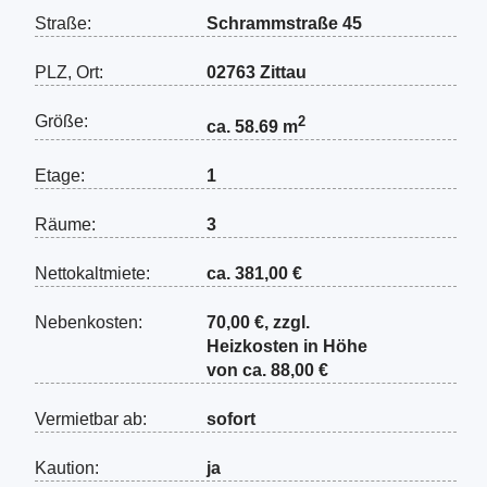
Straße:
Schrammstraße 45
PLZ, Ort:
02763 Zittau
Größe:
2
ca. 58.69 m
Etage:
1
Räume:
3
Nettokaltmiete:
ca. 381,00 €
Nebenkosten:
70,00 €, zzgl.
Heizkosten in Höhe
von ca. 88,00 €
Vermietbar ab:
sofort
Kaution:
ja