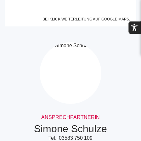
zum
z
vorherigen
n
BEI KLICK WEITERLEITUNG AUF GOOGLE MAPS.
Bild
B
im
i
Slider
S
ANSPRECHPARTNERIN
Simone Schulze
Tel.: 03583 750 109