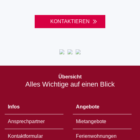
KONTAKTIEREN
Öffnet
in
Übersicht
einem
Alles Wichtige auf einen Blick
neuen
Fenster
Infos
Angebote
Ansprechpartner
Mietangebote
Kontaktformular
Ferienwohnungen