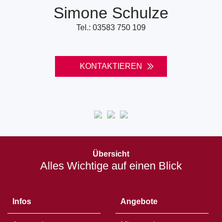
Simone Schulze
Tel.: 03583 750 109
KONTAKTIEREN
Öffnet
in
Übersicht
einem
Alles Wichtige auf einen Blick
neuen
Fenster
Infos
Angebote