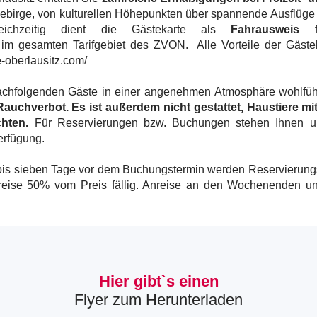
Gebirge, von kulturellen Höhepunkten über spannende Ausflüge b
Gleichzeitig dient die Gästekarte als
Fahrausweis
fü
im gesamten Tarifgebiet des ZVON. Alle Vorteile der Gästek
e-oberlausitz.com/
nachfolgenden Gäste in einer angenehmen Atmosphäre wohlfü
chverbot. Es ist außerdem nicht gestattet, Haustiere mi
chten.
Für Reservierungen bzw. Buchungen stehen Ihnen uns
erfügung.
 bis sieben Tage vor dem Buchungstermin werden Reservierun
reise 50% vom Preis fällig. Anreise an den Wochenenden un
Hier gibt`s einen
Flyer zum Herunterladen