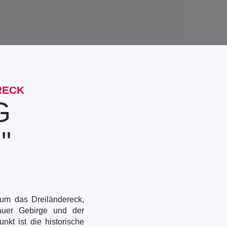
ECK
G
"
 um das Dreiländereck,
tauer Gebirge und der
nkt ist die historische