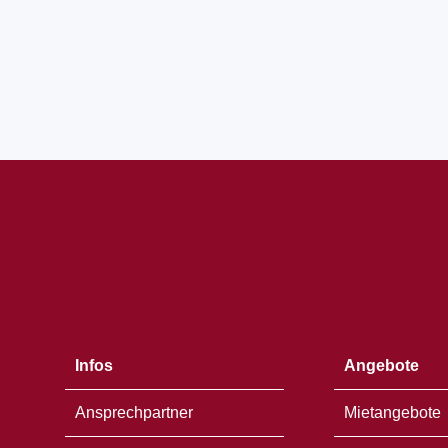
Öffnet
in
einem
neuen
Fenster
Infos
Angebote
Ansprechpartner
Mietangebote